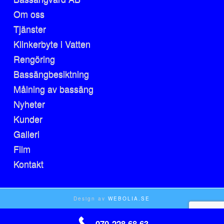
Om oss
Tjänster
Klinkerbyte i Vatten
Rengöring
Bassängbesiktning
Målning av bassäng
Nyheter
Kunder
Galleri
Film
Kontakt
Design av
WEBOLIA.SE
070-228 68 63