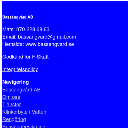
Bassängvård AB
Mats: 070-228 68 63
Email: bassangvard@gmail.com
Hemsida: www.bassangvard.se
Godkänd för F-Skatt
Integritetspolicy
Navigering
Bassängvård AB
Om oss
Tjänster
Klinkerbyte i Vatten
Rengöring
Bassängbesiktning