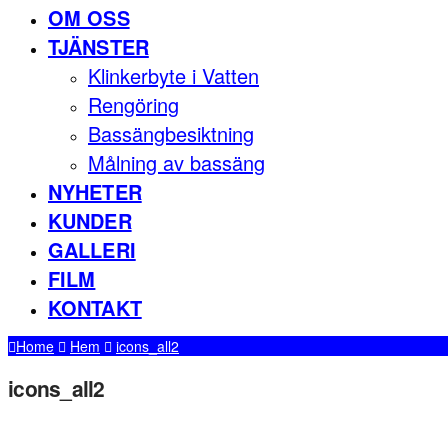
OM OSS
TJÄNSTER
Klinkerbyte i Vatten
Rengöring
Bassängbesiktning
Målning av bassäng
NYHETER
KUNDER
GALLERI
FILM
KONTAKT
Home
Hem
icons_all2
icons_all2