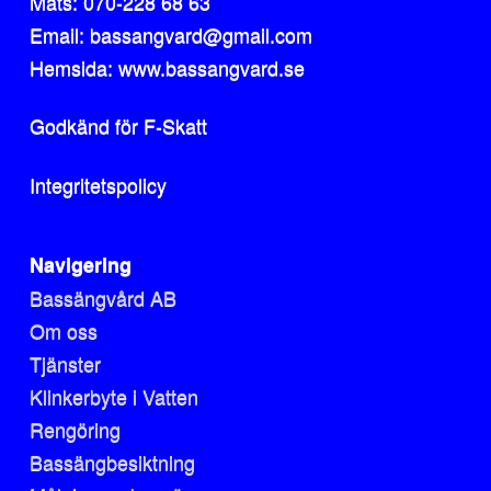
Mats: 070-228 68 63
Email: bassangvard@gmail.com
Hemsida: www.bassangvard.se
Godkänd för F-Skatt
Integritetspolicy
Navigering
Bassängvård AB
Om oss
Tjänster
Klinkerbyte i Vatten
Rengöring
Bassängbesiktning