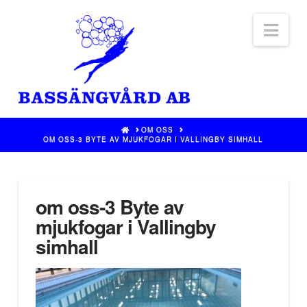
Nav
HOME
OM OSS
OM OSS-3 BYTE AV MJUKFOGAR I VALLINGBY SIMHALL
om oss-3 Byte av
mjukfogar i Vallingby
simhall